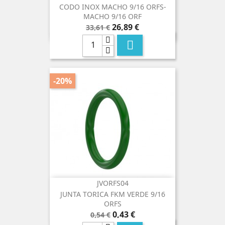
CODO INOX MACHO 9/16 ORFS-
MACHO 9/16 ORF
Precio
Precio
26,89 €
33,61 €
base

-20%
JVORFS04
JUNTA TORICA FKM VERDE 9/16
ORFS
Precio
Precio
0,43 €
0,54 €
base