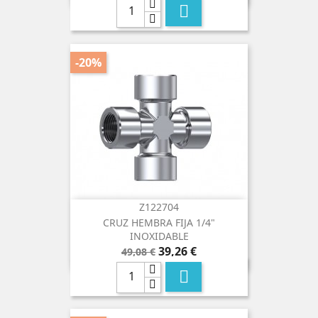

-20%
Z122704
CRUZ HEMBRA FIJA 1/4"
INOXIDABLE
Precio
Precio
39,26 €
49,08 €
base
