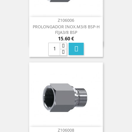
Z106006
PROLONGADOR INOX.M3/8 BSP-H
FIJA3/8 BSP
Precio
15,60 €

Z106008