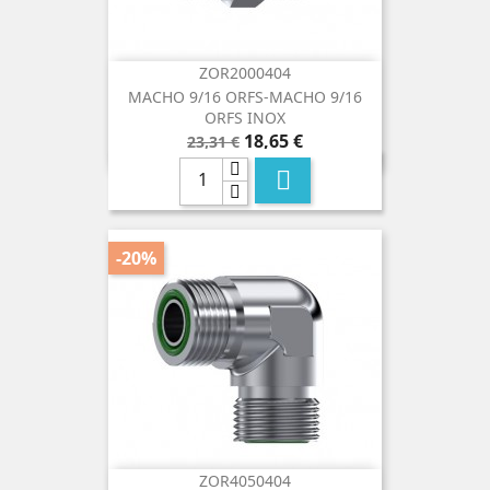
ZOR2000404
MACHO 9/16 ORFS-MACHO 9/16
ORFS INOX
Precio
Precio
18,65 €
23,31 €
base

-20%
ZOR4050404