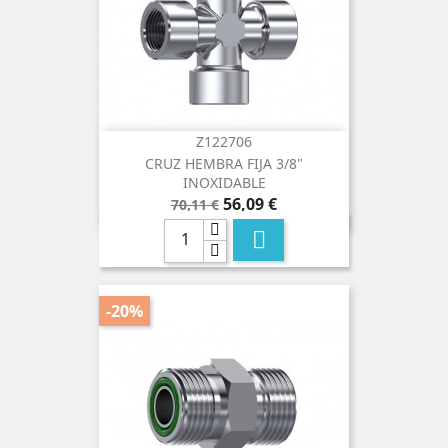
Z122706
CRUZ HEMBRA FIJA 3/8"
INOXIDABLE
Precio
Precio
56,09 €
70,11 €
base

-20%