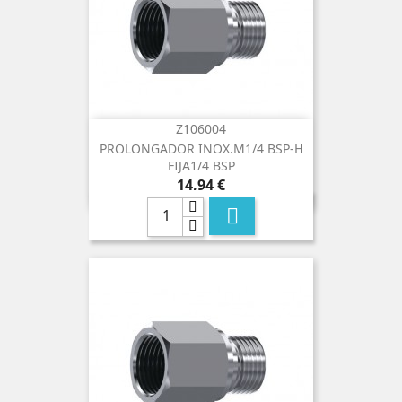
Z106004
PROLONGADOR INOX.M1/4 BSP-H
FIJA1/4 BSP
Precio
14,94 €
