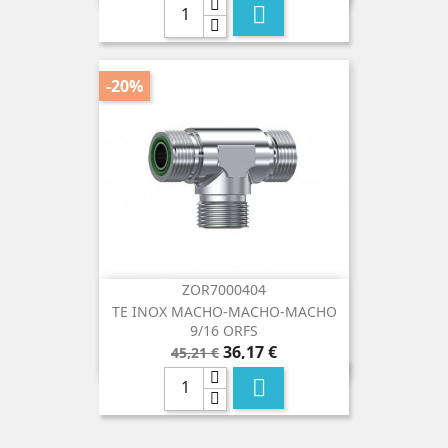

-20%
ZOR7000404
TE INOX MACHO-MACHO-MACHO
9/16 ORFS
Precio
Precio
36,17 €
45,21 €
base
