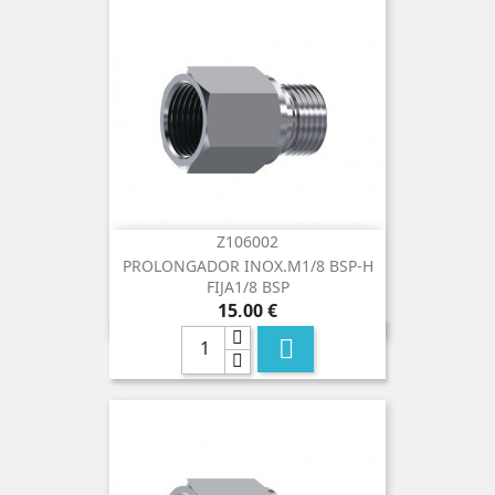
Z106002
PROLONGADOR INOX.M1/8 BSP-H
FIJA1/8 BSP
Precio
15,00 €
