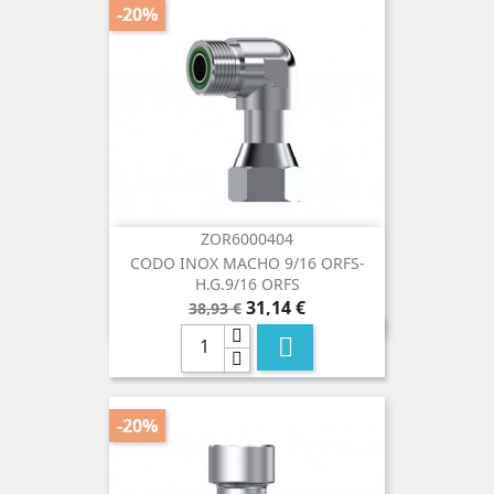
-20%
ZOR6000404
CODO INOX MACHO 9/16 ORFS-
H.G.9/16 ORFS
Precio
Precio
31,14 €
38,93 €
base

-20%