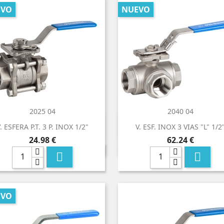
EVO
NUEVO
2025 04
2040 04


Vista rápida
Vista rápida
. ESFERA P.T. 3 P. INOX 1/2"
V. ESF. INOX 3 VIAS "L" 1/2
Precio
Precio
24,98 €
62,24 €


EVO