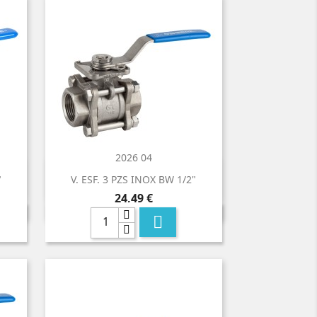
2026 04

Vista rápida
"
V. ESF. 3 PZS INOX BW 1/2"
Precio
24,49 €
