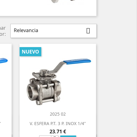
nar
Relevancia

or:
NUEVO
2025 02

Vista rápida
"
V. ESFERA P.T. 3 P. INOX 1/4"
Precio
23,71 €