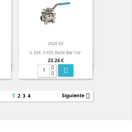
2026 02

Vista rápida
V. ESF. 3 PZS INOX BW 1/4"
Precio
23,24 €

1

Siguiente
2
3
4