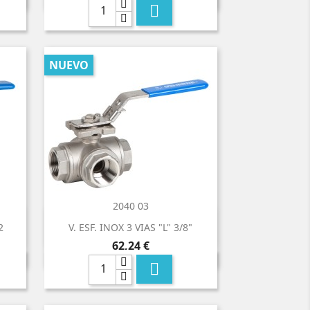

NUEVO
2040 03

Vista rápida
2
V. ESF. INOX 3 VIAS "L" 3/8"
Precio
62,24 €
