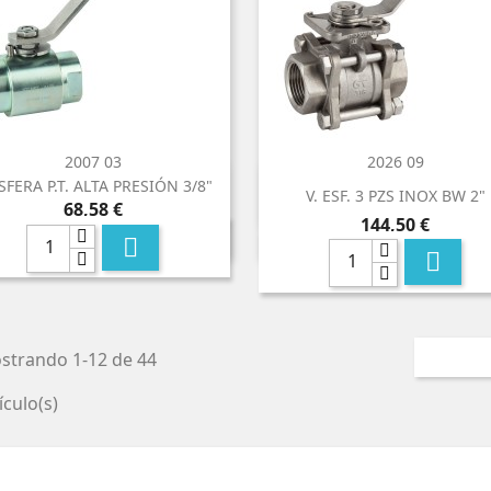
2007 03
2026 09
ESFERA P.T. ALTA PRESIÓN 3/8"


Vista rápida
Vista rápida
V. ESF. 3 PZS INOX BW 2"
Precio
68,58 €
Precio
144,50 €


strando 1-12 de 44
ículo(s)