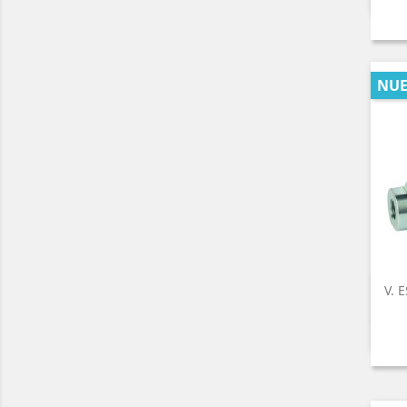
NU
V. 