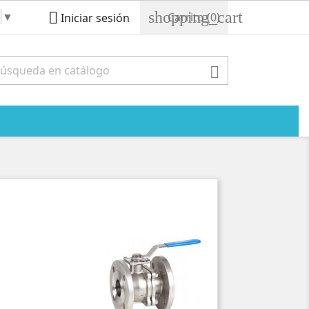
shopping_cart
▼

Carrito
(0)
Iniciar sesión
