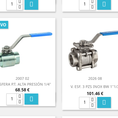


EVO
2007 02
2026 08
ESFERA P.T. ALTA PRESIÓN 1/4"


Vista rápida
Vista rápida
V. ESF. 3 PZS INOX BW 1"1/
Precio
68,58 €
Precio
101,46 €

