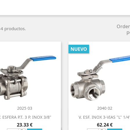
Orde
4 productos.
p
NUEVO
2025 03
2040 02


Vista rápida
Vista rápida
. ESFERA P.T. 3 P. INOX 3/8"
V. ESF. INOX 3-VIAS "L" 1/4
Precio
Precio
23,33 €
62,24 €