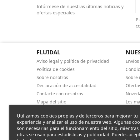
Infórmese de nuestras últimas noticias y
ofertas especiales
Pu
co
FLUIDAL
NUES
Aviso legal y política de privacidad
Envíos
Política de cookies
Condic
Sobre nosotros
Sobre 
Declaración de accesibilidad
Oferta
Contacte con nosotros
Noved
Mapa del sitio
Los má
Utilizamos cookies propias y de terceros para mejorar tu
experiencia y analizar el uso de nuestra web. Algunas coo
son necesarias para el funcionamiento del sitio, mientras
otras se usan para estadísticas y publicidad. Puedes acep