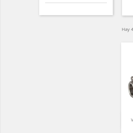
Hay 4
V