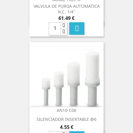
VALVULA DE PURGA AUTOMATICA
N.C. 1/4"
Precio
61,49 €

AN10-C06
SILENCIADOR INSERTABLE @6
Precio
4,55 €