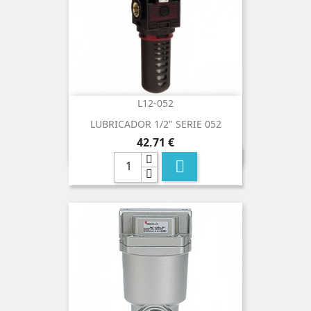
L12-052
LUBRICADOR 1/2" SERIE 052
Precio
42,71 €
