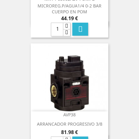
MICROREG.P/AGUA1/4 0-2 BAR
CUERPO EN POM
Precio
44,19 €

AVP38
ARRANCADOR PROGRESIVO 3/8
Precio
81,98 €