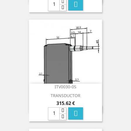

ITV0030-0S
TRANSDUCTOR
Precio
315,62 €
