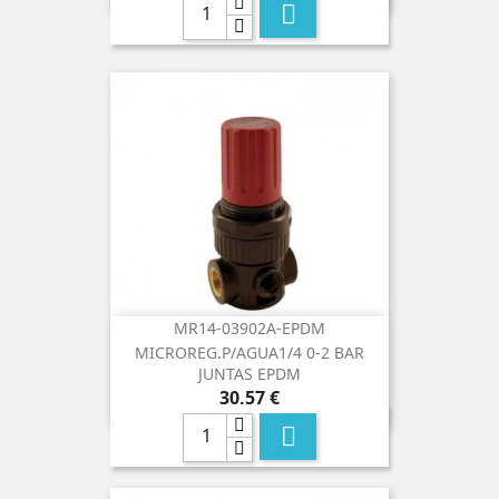

MR14-03902A-EPDM
MICROREG.P/AGUA1/4 0-2 BAR
JUNTAS EPDM
Precio
30,57 €
