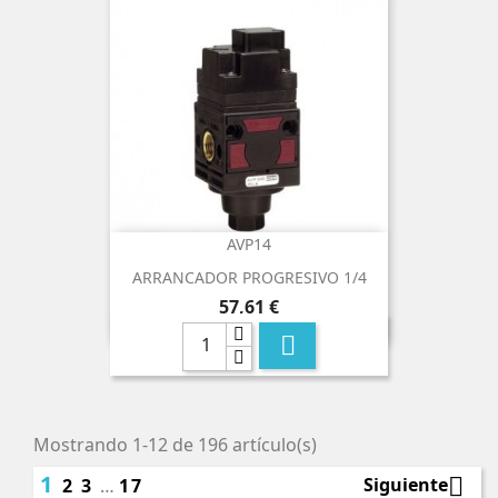
AVP14
ARRANCADOR PROGRESIVO 1/4
Precio
57,61 €

Mostrando 1-12 de 196 artículo(s)
1

Siguiente
2
3
…
17