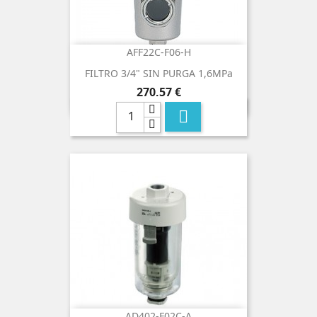
AFF22C-F06-H
FILTRO 3/4" SIN PURGA 1,6MPa
Precio
270,57 €

AD402-F02C-A