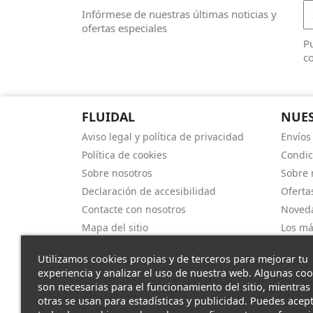
Infórmese de nuestras últimas noticias y
ofertas especiales
Pu
co
FLUIDAL
NUES
Aviso legal y política de privacidad
Envíos
Política de cookies
Condic
Sobre nosotros
Sobre 
Declaración de accesibilidad
Oferta
Contacte con nosotros
Noved
Mapa del sitio
Los má
Utilizamos cookies propias y de terceros para mejorar tu
experiencia y analizar el uso de nuestra web. Algunas coo
son necesarias para el funcionamiento del sitio, mientras
otras se usan para estadísticas y publicidad. Puedes acep