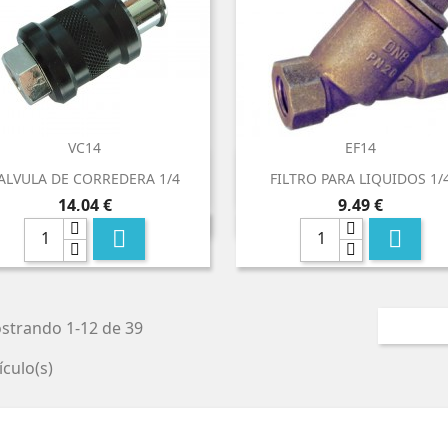
VC14
EF14


Vista rápida
Vista rápida
ALVULA DE CORREDERA 1/4
FILTRO PARA LIQUIDOS 1/
Precio
Precio
14,04 €
9,49 €


strando 1-12 de 39
ículo(s)