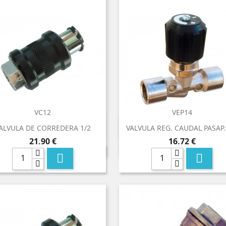
VC12
VEP14


Vista rápida
Vista rápida
ALVULA DE CORREDERA 1/2
VALVULA REG. CAUDAL PASAP.
Precio
Precio
21,90 €
16,72 €

