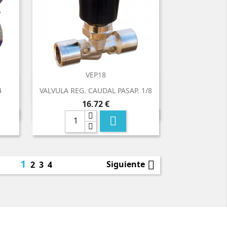
VEP18

Vista rápida
4
VALVULA REG. CAUDAL PASAP. 1/8
Precio
16,72 €

1

Siguiente
2
3
4