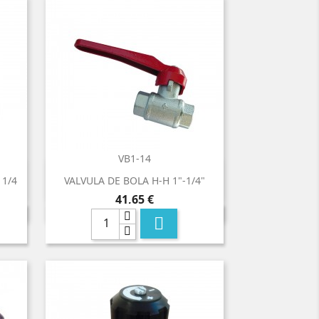
VB1-14

Vista rápida
 1/4
VALVULA DE BOLA H-H 1"-1/4"
Precio
41,65 €
