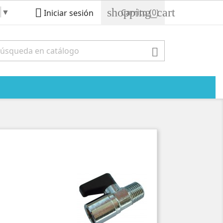
shopping_cart
▼

Carrito
(0)
Iniciar sesión
