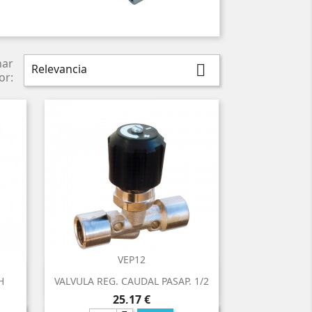
nar
Relevancia

or:
VEP12

Vista rápida
H
VALVULA REG. CAUDAL PASAP. 1/2
Precio
25,17 €