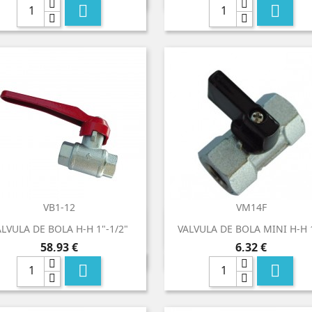


VB1-12
VM14F


Vista rápida
Vista rápida
ALVULA DE BOLA H-H 1"-1/2"
VALVULA DE BOLA MINI H-H 
Precio
Precio
58,93 €
6,32 €

