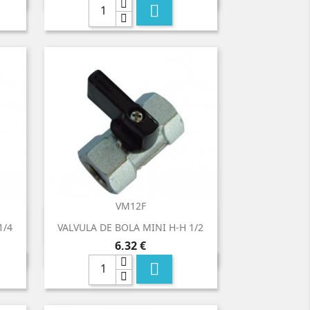

VM12F

Vista rápida
1/4
VALVULA DE BOLA MINI H-H 1/2
Precio
6,32 €
