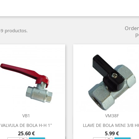
Orde
9 productos.
p
VB1
VM38F


Vista rápida
Vista rápida
VALVULA DE BOLA H-H 1"
LLAVE DE BOLA MINI 3/8 H
Precio
Precio
25,60 €
5,99 €