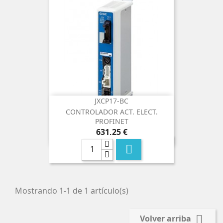
JXCP17-BC
CONTROLADOR ACT. ELECT.
PROFINET
Precio
631,25 €

Mostrando 1-1 de 1 artículo(s)

Volver arriba