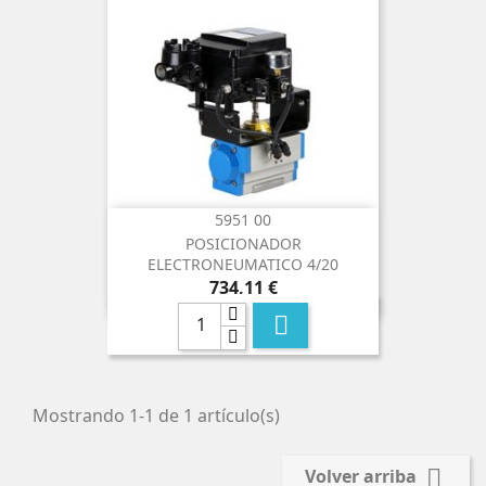
5951 00
POSICIONADOR
ELECTRONEUMATICO 4/20
Precio
734,11 €

Mostrando 1-1 de 1 artículo(s)

Volver arriba